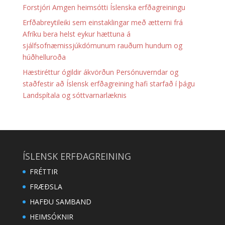
Forstjóri Amgen heimsótti Íslenska erfðagreiningu
Erfðabreytileiki sem einstaklingar með ætterni frá
Afríku bera helst eykur hættuna á
sjálfsofnæmissjúkdómunum rauðum hundum og
húðhelluroða
Hæstiréttur ógildir ákvörðun Persónuverndar og
staðfestir að Íslensk erfðagreining hafi starfað í þágu
Landspítala og sóttvarnarlæknis
ÍSLENSK ERFÐAGREINING
FRÉTTIR
FRÆÐSLA
HAFÐU SAMBAND
HEIMSÓKNIR