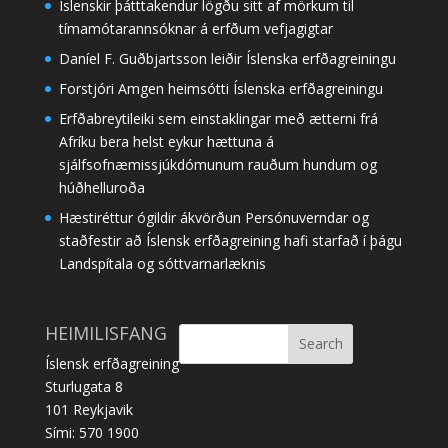
Íslenskir þátttakendur lögðu sitt af mörkum til
tímamótarannsóknar á erfðum vefjagigtar
Daníel F. Guðbjartsson leiðir Íslenska erfðagreiningu
Forstjóri Amgen heimsótti Íslenska erfðagreiningu
Erfðabreytileiki sem einstaklingar með ætterni frá
Afríku bera helst eykur hættuna á
sjálfsofnæmissjúkdómunum rauðum hundum og
húðhelluroða
Hæstiréttur ógildir ákvörðun Persónuverndar og
staðfestir að Íslensk erfðagreining hafi starfað í þágu
Landspítala og sóttvarnarlæknis
HEIMILISFANG
Íslensk erfðagreining
Sturlugata 8
101 Reykjavik
Sími: 570 1900