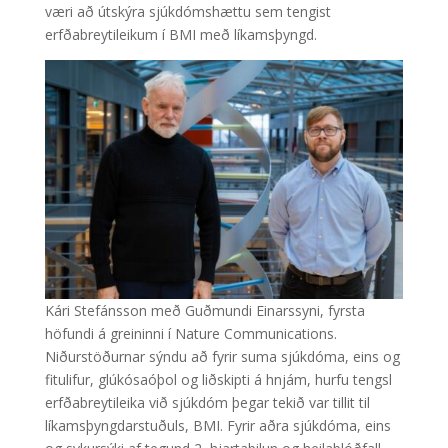
væri að útskýra sjúkdómshættu sem tengist
erfðabreytileikum í BMI með líkamsþyngd.
Kári Stefánsson með Guðmundi Einarssyni, fyrsta
höfundi á greininni í Nature Communications.
Niðurstöðurnar sýndu að fyrir suma sjúkdóma, eins og
fitulifur, glúkósaóþol og liðskipti á hnjám, hurfu tengsl
erfðabreytileika við sjúkdóm þegar tekið var tillit til
líkamsþyngdarstuðuls, BMI. Fyrir aðra sjúkdóma, eins