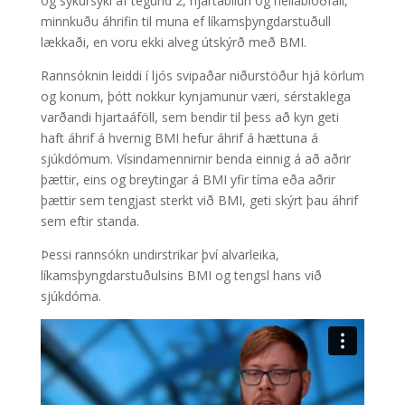
og sykursýki af tegund 2, hjartabilun og heilablóðfall,
minnkuðu áhrifin til muna ef líkamsþyngdarstuðull
lækkaði, en voru ekki alveg útskýrð með BMI.
Rannsóknin leiddi í ljós svipaðar niðurstöður hjá körlum
og konum, þótt nokkur kynjamunur væri, sérstaklega
varðandi hjartaáföll, sem bendir til þess að kyn geti
haft áhrif á hvernig BMI hefur áhrif á hættuna á
sjúkdómum. Vísindamennirnir benda einnig á að aðrir
þættir, eins og breytingar á BMI yfir tíma eða aðrir
þættir sem tengjast sterkt við BMI, geti skýrt þau áhrif
sem eftir standa.
Þessi rannsókn undirstrikar því alvarleika,
líkamsþyngdarstuðulsins BMI og tengsl hans við
sjúkdóma.