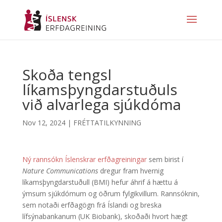
Skoða tengsl
líkamsþyngdarstuðuls
við alvarlega sjúkdóma
Nov 12, 2024
|
FRÉTTATILKYNNING
Ný rannsókn Íslenskrar erfðagreiningar
sem birist í
Nature Communications
dregur fram hvernig
líkamsþyngdarstuðull (BMI) hefur áhrif á hættu á
ýmsum sjúkdómum og öðrum fylgikvillum. Rannsóknin,
sem notaði erfðagögn frá Íslandi og breska
lífsýnabankanum (UK Biobank), skoðaði hvort hægt