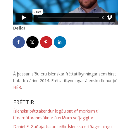
Deila!
Á þessari síðu eru íslenskar fréttatilkynningar sem birst
hafa frá árinu 2014. Fréttatilkynningar á ensku finnur þú
HÉR
.
FRÉTTIR
Íslenskir þátttakendur lögðu sitt af mörkum til
tímamótarannsóknar á erfðum vefjagigtar
Daníel F. Guðbjartsson leiðir Íslenska erfðagreiningu