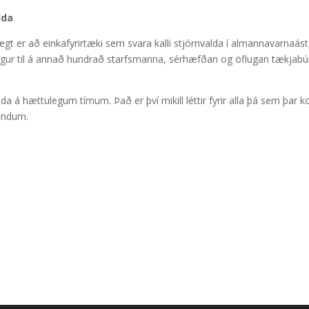
lda
gt er að einkafyrirtæki sem svara kalli stjórnvalda í almannavarnaástand
 leggur til á annað hundrað starfsmanna, sérhæfðan og öflugan tækjab
alda á hættulegum tímum. Það er því mikill léttir fyrir alla þá sem þar 
endum.