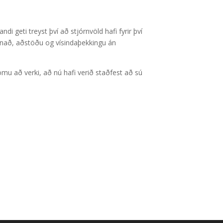
i geti treyst því að stjórnvöld hafi fyrir því
únað, aðstöðu og vísindaþekkingu án
komu að verki, að nú hafi verið staðfest að sú