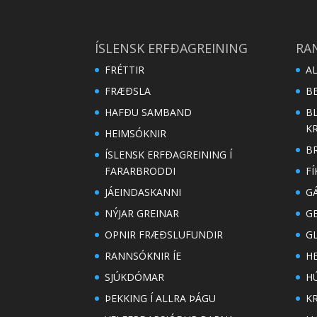
ÍSLENSK ERFÐAGREINING
RA
FRÉTTIR
A
FRÆÐSLA
B
HAFÐU SAMBAND
B
K
HEIMSÓKNIR
B
ÍSLENSK ERFÐAGREINING Í
FARARBRODDI
FÍ
JÁEINDASKANNI
G
NÝJAR GREINAR
G
OPNIR FRÆÐSLUFUNDIR
G
RANNSÓKNIR ÍE
H
SJÚKDÓMAR
H
ÞEKKING Í ALLRA ÞÁGU
K