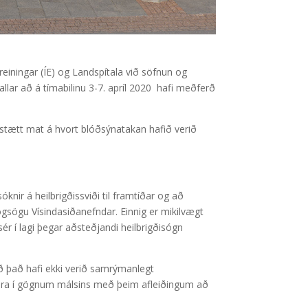
einingar (ÍE) og Landspítala við söfnun og
llar að á tímabilinu 3-7. apríl 2020 hafi meðferð
fstætt mat á hvort blóðsýnatakan hafið verið
knir á heilbrigðissviði til framtíðar og að
gsögu Vísindasiðanefndar. Einnig er mikilvægt
sér í lagi þegar aðsteðjandi heilbrigðisógn
ð það hafi ekki verið samrýmanlegt
vera í gögnum málsins með þeim afleiðingum að