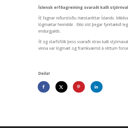
Íslensk erfðagreining svaraði kalli stjórnva
ÍE fagnar niðurstöðu Hæstaréttar Íslands. Mikilvæ
lögmætar heimildir. Ekki síst þegar fyrirtækið
endurgjalds.
ÍE og starfsfólk þess svaraði strax kalli stjórnav
vinna var lögmæt og framkvæmd á réttum fors
Deila!