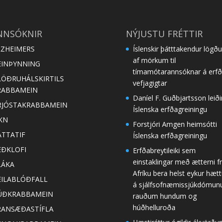
NNSÓKNIR
NÝJUSTU FRÉTTIR
LZHEIMERS
Íslenskir þátttakendur lögðu 
af mörkum til
EINÞYNNING
tímamótarannsóknar á erf
LÖÐRUHÁLSKIRTILS
vefjagigtar
RABBAMEIN
Daníel F. Guðbjartsson leiði
RJÓSTAKRABBAMEIN
Íslenska erfðagreiningu
KN
Forstjóri Amgen heimsótti
ÁTTATIF
Íslenska erfðagreiningu
EÐKLOFI
Erfðabreytileiki sem
einstaklingar með ætterni f
LÁKA
Afríku bera helst eykur hæt
EILABLÓÐFALL
á sjálfsofnæmissjúkdómu
ÚÐKRABBAMEIN
rauðum hundum og
húðhelluroða
RANSÆÐASTÍFLA