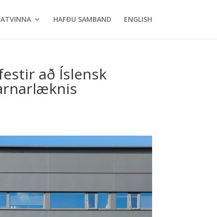
ATVINNA
HAFÐU SAMBAND
ENGLISH
estir að Íslensk
varnarlæknis