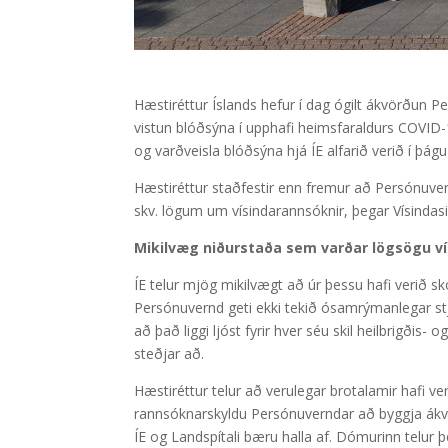
Hæstiréttur Íslands hefur í dag ógilt ákvörðun 
vistun blóðsýna í upphafi heimsfaraldurs COVID-1
og varðveisla blóðsýna hjá ÍE alfarið verið í þág
Hæstiréttur staðfestir enn fremur að Persónuvern
skv. lögum um vísindarannsóknir, þegar Vísinda
Mikilvæg niðurstaða sem varðar lögsögu ví
ÍE telur mjög mikilvægt að úr þessu hafi verið sk
Persónuvernd geti ekki tekið ósamrýmanlegar stj
að það liggi ljóst fyrir hver séu skil heilbrigðis
steðjar að.
Hæstiréttur telur að verulegar brotalamir hafi 
rannsóknarskyldu Persónuverndar að byggja ákv
ÍE og Landspítali bæru halla af. Dómurinn telur 