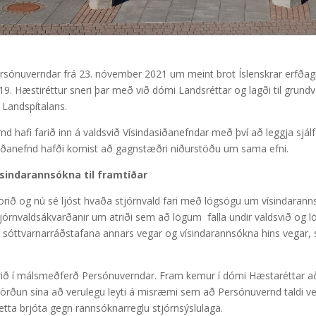
Persónuverndar frá 23. nóvember 2021 um meint brot Íslenskrar erfðagr
9. Hæstiréttur sneri þar með við dómi Landsréttar og lagði til grundva
u Landspítalans.
d hafi farið inn á valdsvið Vísindasiðanefndar með því að leggja sjál
siðanefnd hafði komist að gagnstæðri niðurstöðu um sama efni.
sindarannsókna til framtíðar
orið og nú sé ljóst hvaða stjórnvald fari með lögsögu um vísindarannsó
órnvaldsákvarðanir um atriði sem að lögum falla undir valdsvið og lö
- og sóttvarnarráðstafana annars vegar og vísindarannsókna hins vegar, 
verið í málsmeðferð Persónuverndar. Fram kemur í dómi Hæstaréttar a
örðun sína að verulegu leyti á misræmi sem að Persónuvernd taldi 
þetta brjóta gegn rannsóknarreglu stjórnsýslulaga.