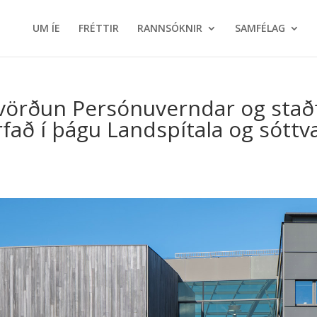
UM ÍE
FRÉTTIR
RANNSÓKNIR
SAMFÉLAG
kvörðun Persónuverndar og staðf
rfað í þágu Landspítala og sótt