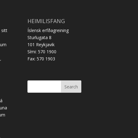
HEIMILISFANG
sitt
Íslensk erfðagreining
Sturlugata 8
ðum
101 Reykjavik
Sími: 570 1900
Fax: 570 1903
r
rá
tuna
num