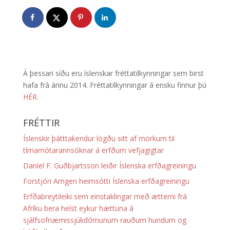
Á þessari síðu eru íslenskar fréttatilkynningar sem birst
hafa frá árinu 2014. Fréttatilkynningar á ensku finnur þú
HÉR
.
FRÉTTIR
Íslenskir þátttakendur lögðu sitt af mörkum til
tímamótarannsóknar á erfðum vefjagigtar
Daníel F. Guðbjartsson leiðir Íslenska erfðagreiningu
Forstjóri Amgen heimsótti Íslenska erfðagreiningu
Erfðabreytileiki sem einstaklingar með ætterni frá
Afríku bera helst eykur hættuna á
sjálfsofnæmissjúkdómunum rauðum hundum og