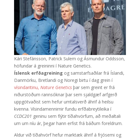
Kári Stefánsson, Patrick Sulem og Ásmundur Oddsson,
höfundar á greininni í Nature Genetics.
Íslensk erfðagreining
og samstarfsaðilar frá Íslandi,
Danmörku, Bretlandi og Noregi birtu í dag grein í
vísindaritinu,
Nature Genetics
þar sem greint er frá
niðurstöðum rannsóknar þar sem sjaldgæf arfgerð
uppgötvaðist sem hefur umtalsverð áhrif á heilsu
kvenna. Vísindamennirnir fundu erfðabreytileika í
CCDC201
geninu sem flýtir tíðahvörfum, að meðaltali
um um níu ár, þegar hann erfist frá báðum foreldrum.
Aldur við tíðahvörf hefur marktæk áhrif á frjósemi og