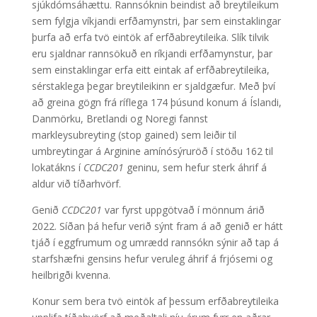
sjúkdómsáhættu. Rannsóknin beindist að breytileikum
sem fylgja víkjandi erfðamynstri, þar sem einstaklingar
þurfa að erfa tvö eintök af erfðabreytileika. Slík tilvik
eru sjaldnar rannsökuð en ríkjandi erfðamynstur, þar
sem einstaklingar erfa eitt eintak af erfðabreytileika,
sérstaklega þegar breytileikinn er sjaldgæfur. Með því
að greina gögn frá ríflega 174 þúsund konum á Íslandi,
Danmörku, Bretlandi og Noregi fannst
markleysubreyting (stop gained) sem leiðir til
umbreytingar á Arginine amínósýruröð í stöðu 162 til
lokatákns í
CCDC201
geninu, sem hefur sterk áhrif á
aldur við tíðarhvörf.
Genið
CCDC201
var fyrst uppgötvað í mönnum árið
2022. Síðan þá hefur verið sýnt fram á að genið er hátt
tjáð í eggfrumum og umrædd rannsókn sýnir að tap á
starfshæfni gensins hefur veruleg áhrif á frjósemi og
heilbrigði kvenna.
Konur sem bera tvö eintök af þessum erfðabreytileika