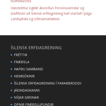
húðhelluroða
Hæstiréttur ógildir ákvörðun Persónuverndar og
staðfestir að Íslensk erfðagreining hafi starfað í þágu
Landspítala og sóttvarnarlæknis
ÍSLENSK ERFÐAGREINING
FRÉTTIR
FRÆÐSLA
HAFÐU SAMBAND
HEIMSÓKNIR
ÍSLENSK ERFÐAGREINING Í FARARBRODDI
JÁEINDASKANNI
NÝJAR GREINAR
OPNIR FRÆÐSLUFUNDIR