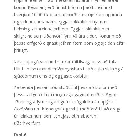
upplifa tíðahvörf að meðaltali níu árum fyrr en aðrar
konur. Þessi arfgerð finnst hjá um það bil einni af
hverjum 10.000 konum af norður-evrópskum uppruna
og veldur ótímabærri eggjastokkabilun hjá nær
helmingi arfhreinna arfbera. Eggjastokkabilun er
skilgreind sem tíðahvörf fyrir 40 ára aldur. Konur með
þessa arfgerð eignast jafnan færri börn og sjaldan eftir
þrítugt.
Þessi uppgötvun undirstrikar mikilvægi þess að taka
tillit til mismunandi erfðamynsturs til að auka skilning á
sjúkdómum eins og eggjastokkabilun.
Þá benda þessar niðurstöður til þess að konur með
þessa arfgerð hafi mögulega gagn af erfðaráðgjöf.
Greining á fyrri stigum gefur möguleika á upplýstri
ákvörðun um barneignir og val á meðferð til að draga
úr einkennum sem tengjast ótímabærum
tíðarhvörfum.
Deila!