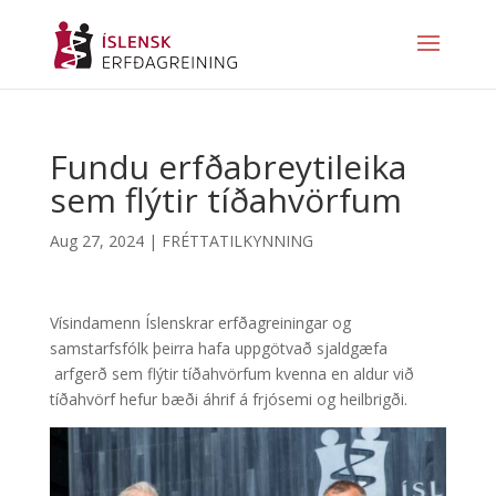
Fundu erfðabreytileika
sem flýtir tíðahvörfum
Aug 27, 2024
|
FRÉTTATILKYNNING
Vísindamenn Íslenskrar erfðagreiningar og
samstarfsfólk þeirra hafa uppgötvað sjaldgæfa
arfgerð sem flýtir tíðahvörfum kvenna en aldur við
tíðahvörf hefur bæði áhrif á frjósemi og heilbrigði.