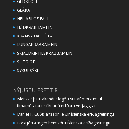
GEÐKLOFI
GLÁKA
HEILABLÓÐFALL
HÚÐKRABBAMEIN
KRANSÆÐASTÍFLA
LUNGAKRABBAMEIN
SKJALDKIRTILSKRABBAMEIN
SLITGIGT
SYKURSÝKI
NÝJUSTU FRÉTTIR
Íslenskir þátttakendur lögðu sitt af mörkum til
tímamótarannsóknar á erfðum vefjagigtar
Daníel F. Guðbjartsson leiðir Íslenska erfðagreiningu
Forstjóri Amgen heimsótti Íslenska erfðagreiningu