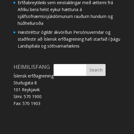
Erfðabreytileiki sem einstaklingar með ætterni frá
Afríku bera helst eykur hættuna á
sjálfsofnæmissjúkdómunum rauðum hundum og
húðhelluroða
Hæstiréttur ógildir ákvörðun Persónuverndar og
staðfestir að Íslensk erfðagreining hafi starfað í þágu
Landspítala og sóttvarnarlæknis
HEIMILISFANG
Íslensk erfðagreining
Sturlugata 8
101 Reykjavik
Sími: 570 1900
Fax: 570 1903