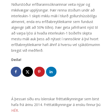
Niðurstöður erfðarannsóknarinnar veita nýjar og
mikilvægar upplýsingar. Þær renna stoðum undir að
interleukin-1 skipti miklu máli í tilurð gollurshússbólgu
almennt, enda eru erfðabreytileikarnir sem fundust
algengir (allt að 50% tíðni). Þær geta jafnframt nýst til
að varpa ljósi á hvaða interleukin-1 boðefni skipta
mestu máli auk þess að nýtast í rannsóknir á því hvort
erfðabreytileikarnir hafi áhrif á hversu vel sjúkdómurinn
bregst við meðferð.
Deila!
Á þessari síðu eru íslenskar fréttatilkynningar sem birst
hafa frá árinu 2014. Fréttatilkynningar á ensku finnur þú
HÉR
.