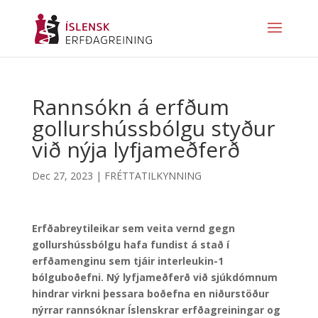
Rannsókn á erfðum
gollurshússbólgu styður
við nýja lyfjameðferð
Dec 27, 2023
|
FRÉTTATILKYNNING
Erfðabreytileikar sem veita vernd gegn
gollurshússbólgu hafa fundist á stað í
erfðamenginu sem tjáir interleukin-1
bólguboðefni. Ný lyfjameðferð við sjúkdómnum
hindrar virkni þessara boðefna en niðurstöður
nýrrar rannsóknar Íslenskrar erfðagreiningar og