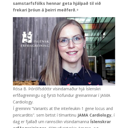
samstarfsfólks hennar geta hjálpað til við
frekari þróun á þeirri meðferð.
+
Rósa B. Þórólfsdóttir vísindamaður hjá Íslenskri
erfðagreiningu og fyrsti höfundur greinarinnar í JAMA
Cardiology.
Í greininni “Variants at the interleukin-1 gene locus and
pericarditis”. sem birtist í tímaritinu
JAMA Cardiology
, í
dag er fjallað um rannsókn vísindamanna
Íslenskrar