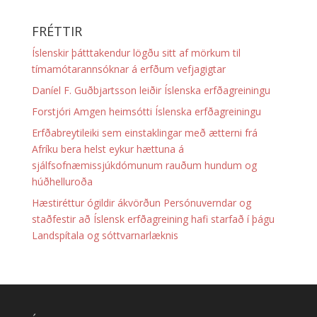
FRÉTTIR
Íslenskir þátttakendur lögðu sitt af mörkum til
tímamótarannsóknar á erfðum vefjagigtar
Daníel F. Guðbjartsson leiðir Íslenska erfðagreiningu
Forstjóri Amgen heimsótti Íslenska erfðagreiningu
Erfðabreytileiki sem einstaklingar með ætterni frá
Afríku bera helst eykur hættuna á
sjálfsofnæmissjúkdómunum rauðum hundum og
húðhelluroða
Hæstiréttur ógildir ákvörðun Persónuverndar og
staðfestir að Íslensk erfðagreining hafi starfað í þágu
Landspítala og sóttvarnarlæknis