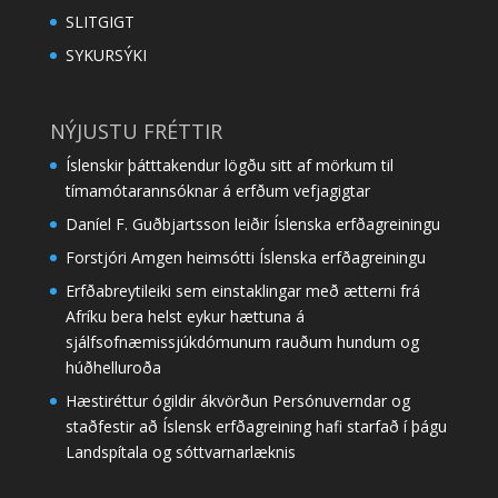
SLITGIGT
SYKURSÝKI
NÝJUSTU FRÉTTIR
Íslenskir þátttakendur lögðu sitt af mörkum til
tímamótarannsóknar á erfðum vefjagigtar
Daníel F. Guðbjartsson leiðir Íslenska erfðagreiningu
Forstjóri Amgen heimsótti Íslenska erfðagreiningu
Erfðabreytileiki sem einstaklingar með ætterni frá
Afríku bera helst eykur hættuna á
sjálfsofnæmissjúkdómunum rauðum hundum og
húðhelluroða
Hæstiréttur ógildir ákvörðun Persónuverndar og
staðfestir að Íslensk erfðagreining hafi starfað í þágu
Landspítala og sóttvarnarlæknis