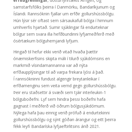
erfðagreiningar
, dótturfyrirtækis Amgen, og
samstarfsfólks þeirra í Danmörku, Bandaríkjunum og
Íslandi. Rannsóknin fjallar um erfðir gollurshússbólgu.
Hún lýsir sér oftast sem sársaukafull bólga í himnum
umhverfis hjartað. Sumir sjúklingar fá endurteknar
bólgur sem svara illa hefðbundinni lyfjameðferð með
ósértækum bólguhemjandi lyfjum.
Hingað til hefur ekki verið vitað hvaða þættir
ónæmiskerfisins skipta máli í tilurð sjúkdómsins en
markmið vísindamannanna var að nýta
erfðaupplýsingar til að varpa frekara ljósi á það.
Í rannsókninni fundust algengir breytanleikar í
erfðamenginu sem veita vernd gegn gollurshússbólgu.
Þeir eru staðsettir á svæði sem tjáir interleukin-1
bólguboðefni. Lyf sem hindra þessi boðefni hafa
gagnast í meðferð við öðrum bólgusjúkdómum.
Nýlega hafa þau einnig verið prófuð á endurtekinni
gollurshússbólgu og sýnt góðan árangur og eitt þeirra
fékk leyfi Bandaríska lyfjaeftirlitsins árið 2021.