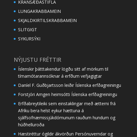
KRANSÆÐASTÍFLA
LUNGAKRABBAMEIN
SKJALDKIRTILSKRABBAMEIN
SLITGIGT
SYKURSÝKI
NÝJUSTU FRÉTTIR
Íslenskir þátttakendur lögðu sitt af mörkum til
tímamótarannsóknar á erfðum vefjagigtar
Daníel F. Guðbjartsson leiðir Íslenska erfðagreiningu
Forstjóri Amgen heimsótti Íslenska erfðagreiningu
Erfðabreytileiki sem einstaklingar með ætterni frá
Afríku bera helst eykur hættuna á
sjálfsofnæmissjúkdómunum rauðum hundum og
húðhelluroða
Hæstiréttur ógildir ákvörðun Persónuverndar og