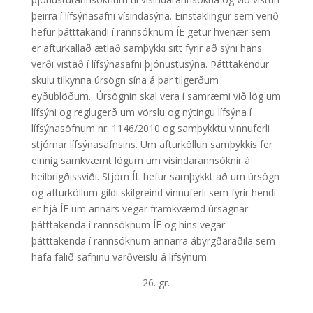
þeirra í lífsýnasafni vísindasýna. Einstaklingur sem verið
hefur þátttakandi í rannsóknum ÍE getur hvenær sem
er afturkallað ætlað samþykki sitt fyrir að sýni hans
verði vistað í lífsýnasafni þjónustusýna. Þátttakendur
skulu tilkynna úrsögn sína á þar tilgerðum
eyðublöðum. Úrsögnin skal vera í samræmi við lög um
lífsýni og reglugerð um vörslu og nýtingu lífsýna í
lífsýnasöfnum nr. 1146/2010 og samþykktu vinnuferli
stjórnar lífsýnasafnsins. Um afturköllun samþykkis fer
einnig samkvæmt lögum um vísindarannsóknir á
heilbrigðissviði. Stjórn ÍL hefur samþykkt að um úrsögn
og afturköllum gildi skilgreind vinnuferli sem fyrir hendi
er hjá ÍE um annars vegar framkvæmd úrsagnar
þátttakenda í rannsóknum ÍE og hins vegar
þátttakenda í rannsóknum annarra ábyrgðaraðila sem
hafa falið safninu varðveislu á lífsýnum.
26. gr.