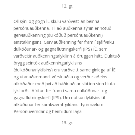
12. gr.
Öll sýni og gögn ÍL skulu varðveitt án beinna
persónuauðkenna. Til að auðkenna sýnin er notuð
gerviauðkenning (dulkóðuð persónuauðkenni)
einstaklingsins. Gerviauðkenning fer fram í sjálfvirku
dulkóðunar- og gagnaflutningskerfi (IPS) ÍE, sem
varðveitir auðkenningarlykilinn á öruggan hátt. Dulrituð
öryggiseintök auðkenningarlykilsins
(dulkóðunarlykilsins) eru varðveitt sameiginlega af ÍE
og utanaðkomandi vörsluaðila og verður aðeins
afkóðaður með því að báðir aðilar slái inn sinn hluta
lykilorðs. Afritun fer fram í sama dulkóðunar- og
gagnaflutningskerfi (IPS). Um notkun lykilsins til
afkóðunar fer samkvæmt gildandi fyrirmælum
Persónuverndar og heimildum laga.
13. gr.