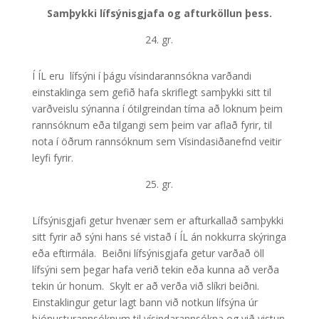
Samþykki lífsýnisgjafa og afturköllun þess.
24. gr.
Í ÍL eru lífsýni í þágu vísindarannsókna varðandi
einstaklinga sem gefið hafa skriflegt samþykki sitt til
varðveislu sýnanna í ótilgreindan tíma að loknum þeim
rannsóknum eða tilgangi sem þeim var aflað fyrir, til
nota í öðrum rannsóknum sem Vísindasiðanefnd veitir
leyfi fyrir.
25. gr.
Lífsýnisgjafi getur hvenær sem er afturkallað samþykki
sitt fyrir að sýni hans sé vistað í ÍL án nokkurra skýringa
eða eftirmála. Beiðni lífsýnisgjafa getur varðað öll
lífsýni sem þegar hafa verið tekin eða kunna að verða
tekin úr honum. Skylt er að verða við slíkri beiðni.
Einstaklingur getur lagt bann við notkun lífsýna úr
þjónusturannsóknum til vísindarannsókna og við vistun