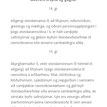
18. gr.
Aðgengi vísindamanna ÍE að lífsýnum, niðurstöðum,
greininga og mælinga, og öðrum persónuupplýsingum í
þágu vísindarannsókna í ÍL er háð samþykki
safnstjórnar og gildum leyfum Vísindasiðanefndar til
rannsóknanna eða annarra sambærilegra aðila.
19. gr.
Ábyrgðarmaður ÍL veitir vísindamönnum ÍE heimild til
aðgangs að lífsýnum í þágu vísindarannsókna til
rannsókna á erfðaefninu, RNA, blóðvökva og
blóðufrumum, sjúkdómum og svipgerðum í samræmi
við samþykktar rannsóknaráætlanir og gild leyfi
Vísindasiðanefndar eða annarra sambærilegra aðila, án
sérstaks leyfis safnstjórnar. Sýni eru einungis afhent
starfsmönnum þeirra rannsóknastofa ÍE sem annast