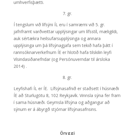
umhverfisþætti.
7. gr.
Í tengslum við lífsýni ÍL eru í samræmi við 5. gr.
jafnframt varðveittar upplýsingar um lífsstíl, mæligildi,
auk sértækra heilsufarsupplýsinga og annara
upplýsinga um þá lífsýnagjafa sem tekið hafa þátt í
rannsóknarverkefnum ÍE er hlotið hafa tilskilin leyfi
Vísindasiðanefndar (og Persónuverndar til ársloka
2014) .
8. gr.
Leyfishafi ÍL er ÍE. Lífsýnasafnið er staðsett í húsnæði
ÍE að Sturlugötu 8, 102 Reykjavík. Vinnsla sýna fer fram
í sama húsnæði. Geymsla lífsýna og aðgangur að
sýnum er á ábyrgð stjórnar lífsýnasafnsins.
Öryggi