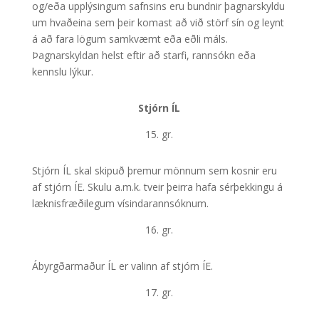
og/eða upplýsingum safnsins eru bundnir þagnarskyldu
um hvaðeina sem þeir komast að við störf sín og leynt
á að fara lögum samkvæmt eða eðli máls.
Þagnarskyldan helst eftir að starfi, rannsókn eða
kennslu lýkur.
Stjórn ÍL
15. gr.
Stjórn ÍL skal skipuð þremur mönnum sem kosnir eru
af stjórn ÍE. Skulu a.m.k. tveir þeirra hafa sérþekkingu á
læknisfræðilegum vísindarannsóknum.
16. gr.
Ábyrgðarmaður ÍL er valinn af stjórn ÍE.
17. gr.