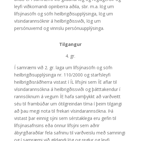
leyfi viðkomandi opinberra aðila, sbr. m.a. lög um
lífsýnasöfn og söfn heilbrigðisupplýsinga, lög um
vísindarannsóknir á heilbrigðissviði, lög um
persónuvernd og vinnslu persónuupplýsinga.
Tilgangur
4. gr.
Í samræmi við 2. gr. laga um lífsýnasöfn og söfn
heilbrigðisupplýsinga nr. 110/2000 og starfsleyfi
heilbrigðisráðherra vistast í ÍL lífsýni sem ÍE aflar til
vísindarannsókna á heilbrigðissviði og þátttakendur í
rannsóknum á vegum ÍE hafa samþykkt að varðveitt
séu til frambúðar um ótilgreindan tíma í þeim tilgangi
að þau megi nota til frekari vísindarannsókna. Þá
vistast þar einnig sýni sem sérstaklega eru gefin til
lífsýnasafnsins eða önnur lífsýni sem aðrir
ábyrgðaraðilar fela safninu til varðveislu með samningi
og í samræmi við gildandi lög og reglur og leyfi