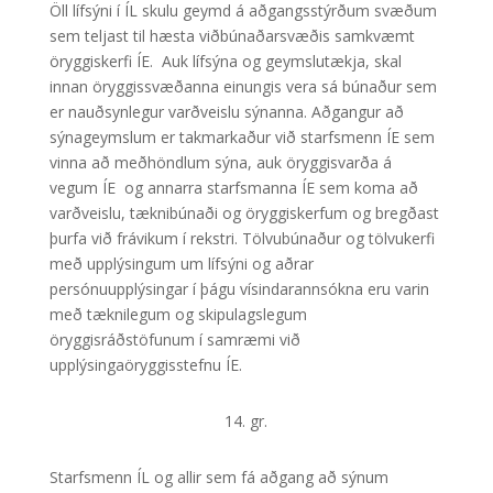
Öll lífsýni í ÍL skulu geymd á aðgangsstýrðum svæðum
sem teljast til hæsta viðbúnaðarsvæðis samkvæmt
öryggiskerfi ÍE. Auk lífsýna og geymslutækja, skal
innan öryggissvæðanna einungis vera sá búnaður sem
er nauðsynlegur varðveislu sýnanna. Aðgangur að
sýnageymslum er takmarkaður við starfsmenn ÍE sem
vinna að meðhöndlum sýna, auk öryggisvarða á
vegum ÍE og annarra starfsmanna ÍE sem koma að
varðveislu, tæknibúnaði og öryggiskerfum og bregðast
þurfa við frávikum í rekstri. Tölvubúnaður og tölvukerfi
með upplýsingum um lífsýni og aðrar
persónuupplýsingar í þágu vísindarannsókna eru varin
með tæknilegum og skipulagslegum
öryggisráðstöfunum í samræmi við
upplýsingaöryggisstefnu ÍE.
14. gr.
Starfsmenn ÍL og allir sem fá aðgang að sýnum