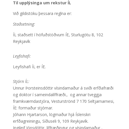
Til upplýsinga um rekstur ÍL
Við gildistöku þessara reglna er:
Staðsetning:
ÍL staðsett í höfuðstöðvum ÍE, Sturlugötu 8, 102
Reykjavík
Leyfishafi:
Leyfishafi ÍL er ÍE.
Stjórn ÍL:
Unnur Þorsteinsdóttir vísindamaður á sviði erfðafræði
og doktor í sameindalíffræði., og annar tveggja
framkvæmdastjóra, Vesturströnd 7 170 Seltjarnarnesi,
ÍE: formaður stjórnar.
Jóhann Hjartarson, lögmaður hjá Íslenskri
erfðagreiningu, Síðuseli 9, 109 Reykjavík.
Ingileif Jónsdóttir, líffræðingur og vísindamaður ,