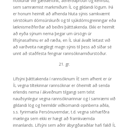
notkunar við gæðaeftirlit, aðferðaþróun og kennslu,
sem samræmist markmiðum ÍL og gildandi lögum. Þá
er honum heimilt að afhenda hluta sýnis samkvæmt
sérstökum dómsúrskurði og til sjúkdómsgreiningar eða
læknismeðferðar að beiðni þátttakenda. Ekki er heimilt
að eyða sýnum nema þegar um úrsögn úr
lífsýnasafninu er að ræða, en ÍL skal ávallt leitast við
að varðveita nægilegt magn sýnis til þess að síðar sé
unnt að staðfesta fengnar rannsóknarniðurstöður.
21. gr.
Lífsýni þátttakenda í rannsóknum ÍE sem afhent er úr
ÍL vegna tiltekinnar rannsóknar er óheimilt að senda
erlendis nema í ákveðnum tilgangi sem telst
nauðsynlegur vegna rannsóknarinnar og í samræmi við
gildandi lög og heimildir viðkomandi opinberra aðila,
s.s. fyrirmæla Persónuverndar, t.d. vegna sérhæfðra
mælinga sem ekki er hægt að framkvæmda
innanlands. Lífsýni sem aðrir ábyrgðaraðilar hafi falið ÍL