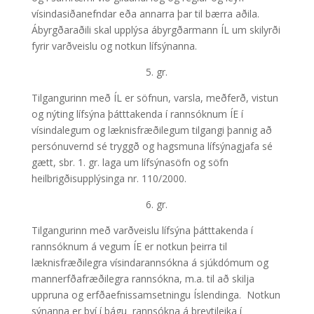
vísindasiðanefndar eða annarra þar til bærra aðila.
Ábyrgðaraðili skal upplýsa ábyrgðarmann ÍL um skilyrði
fyrir varðveislu og notkun lífsýnanna.
5. gr.
Tilgangurinn með ÍL er söfnun, varsla, meðferð, vistun
og nýting lífsýna þátttakenda í rannsóknum ÍE í
vísindalegum og læknisfræðilegum tilgangi þannig að
persónuvernd sé tryggð og hagsmuna lífsýnagjafa sé
gætt, sbr. 1. gr. laga um lífsýnasöfn og söfn
heilbrigðisupplýsinga nr. 110/2000.
6. gr.
Tilgangurinn með varðveislu lífsýna þátttakenda í
rannsóknum á vegum ÍE er notkun þeirra til
læknisfræðilegra vísindarannsókna á sjúkdómum og
mannerfðafræðilegra rannsókna, m.a. til að skilja
uppruna og erfðaefnissamsetningu Íslendinga. Notkun
sýnanna er því í þágu rannsókna á breytileika í