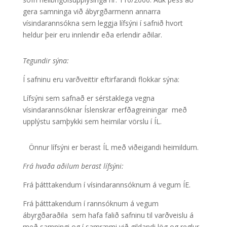
gera samninga við ábyrgðarmenn annarra
vísindarannsókna sem leggja lífsýni í safnið hvort
heldur þeir eru innlendir eða erlendir aðilar.
Tegundir sýna:
Í safninu eru varðveittir eftirfarandi flokkar sýna:
Lífsýni sem safnað er sérstaklega vegna
vísindarannsóknar Íslenskrar erfðagreiningar með
upplýstu samþykki sem heimilar vörslu í ÍL.
Önnur lífsýni er berast ÍL með viðeigandi heimildum.
Frá hvaða aðilum berast lífsýni:
Frá þátttakendum í vísindarannsóknum á vegum ÍE.
Frá þátttakendum í rannsóknum á vegum
ábyrgðaraðila sem hafa falið safninu til varðveislu á
með samningi og í samræmi við gildandi lög og reglur