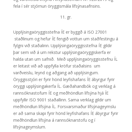
fela í sér stjórnun öryggismála lífsýnasafnsins.
11. gr.
Upplýsingaöryggisstefna ÍE er byggð á ISO 27001
staðlinum og hefur ÍE fengið vottun um staðfestingu á
fylgni við staðalinn. Upplýsingaöryggisstefna ÍE gildir
þar sem við á um rekstur upplýsingaöryggiskerfa er
halda utan um safnið. Með upplýsingaöryggisstefnu ÍL
er leitast við að uppfylla kröfur staðalsins um
varðveislu, leynd og aðgang að upplýsingum.
Öryggisstjóri er fyrir hönd leyfishafans ÍE ábyrgur fyrir
öryggi upplýsingakerfa ÍL. Gæðahandbók og verklag á
rannsóknastofum ÍE og meðhöndlun lífsýna hjá ÍE
uppfyllir ISO 9001 staðallinn. Sama verklag gildir um
meðhöndlun lífsýna ÍL. Forsvarsmaður lífsýnageymslu
er að sama skapi fyrir hönd leyfishafans ÍE ábyrgur fyrir
meðhöndlun lífsýna á rannsóknarstofu og í
lífsýnageymslum.