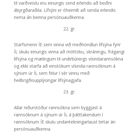
til varðveislu eru einungis send erlendis að beiðni
ábyrgðaraðila. Lífsýni er óheimilt að senda erlendis
nema án beinna persónuauðkenna.
22. gr.
Starfsmenn ÍE sem vinna við meðhöndlun lífsýna fyrir
ÍL skulu einungis vinna að móttöku, skráningu, frágangi
lífsýna og mælingum til undirbúnings vísindarannsókna
og ekki starfa að einstökum vísinda-­rannsóknum á
sýnum úr ÍL sem felur í sér vinnu með
heilbrigðisupplýsingar lífsýnagjafa.
23. gr.
Allar niðurstöður rannsókna sem byggjast á
rannsóknum á sýnum úr ÍL á þátttakendum í
rannsóknum ÍE skulu undantekningarlaust birtar án
persónuauðkenna.