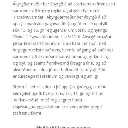
Ábyrgðarmaður ber ábyrgð á að starfsemi safnsins sé í
samræmi við lög og reglur og útgefin fyrirmæli
Persónuverndar. Ábyrgðarmaður ber ábyrgð á að
upplýsingaskylda gagnvart lífsýnagjöfum sé uppfyllt
skv. 13. og 15. gr. reglugerðar um vörslu og nýtingu
lífsýna í lífsýnasöfnum nr. 1146/2010. Ábyrgðarmaður
getur falið starfsmönnum ÍE að hafa umsjón með
daglegum rekstri safnsins, heimila aðgang að safninu í
samræmi við ákvarðanir safnstjórnar og gildandi lög
og leyfi og ásamt framkvæmd úrsagna úr ÍL og að
ákvörðunum safnstjórnar hafi verið framfylgt. Slíkt
endurspeglast í stefnum og verklagsreglum. gr
Stjórn ÍL setur safninu þá upplýsingaöryggisstefnu
sem gildir hjá ÍE hverju sinn, sbr. 11. gr. og er hún
endurskoðuð með reglulegum hætti.
Upplýsingaöryggisstefnan skal vera aðgengileg á
stafrænu formi.
Meðferð lífsýna og gagna.