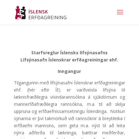
Starfsreglur Íslensks lífsýnasafns
Lífsýnasafn Íslenskrar erfðagreiningar ehf.
Inngangur
Tilgangurinn með lífsýnasafni Íslenskrar erfðagreiningar
ehf. (hér eftir ÍE) er varðveisla lífsýna til
læknisfræðilegra vísindarannsókna á sjúkdómum og
mannerfðafræðilegra rannsókna, m.a. til að skilja
uppruna og erfðaefnissamsetningu Íslendinga. Notkun
sýnanna er því takmörkuð við rannsóknir á breytileika í
erfðaefni mannsins, sem geta m.a. nýst til að leita
nýrra aðferða til lækninga, bættrar meðferðar,