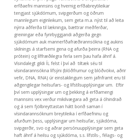
erfðaefni mannsins og hvernig erfðabreytileikar
tengjast sjúkdómum, svipgerðum og öðrum
mannlegum eiginleikum, sem geta m.a. nýst til að leita
nýrra aðferða til lækninga, bættrar meðferðar,
greiningar eða fyrirbyggjandi aðgerða gegn
sjúkdómum auk mannerfðafræðirannsókna og aukins
skilnings á starfsemi gena og afurða þeirra (RNA og
prótein) og líffræðilegra ferla sem þau hafa áhrif á.
Vísindalegt gildi ÍL felst í því að tiltæk séu til
vísindarannsókna lífsýni (blóðfrumur og blóðvökvi, aðrir
vefir, DNA, RNA) úr einstaklingum sem jafnframt eru til
aðgengilegar heilsufars- og lífstílsupplýsingar um. Eftir
því sem upplýsingar um og þekking á erfðamengi
mannsins vex verður mikilvægara að geta á óhindrað
og á sem fjölbreyttastan hátt borið saman í
vísindarannsóknum breytileika í erfðaefninu og
afurðum þess, upplýsingar um heilsufar, sjúkdóma,
svipgerðir, svo og aðrar persónuupplýsingar sem geta
haft áhrif á heilsu og sjúkdóma, s.s. lífstíls-, félags- og