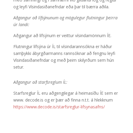
og leyfi Vísindasiðanefndar eða þar til bærra aðila.
Aðgangur að lífsýnunum og mögulegur flutningur þeirra
úr landi:
Aðgangur að lífsýnum er veittur vísindamönnum ÍE.
Flutningur lífsýna úr ÍL til vísindarannsókna er háður
samþykki ábyrgðarmanns rannsóknar að fengnu leyfi
Vísindasiðanefndar og með þeim skilyrðum sem hún
setur.
Aðgangur að starfsreglum ÍL:
Starfsreglur ÍL eru aðgengilegar á heimasíðu ÍE sem er
www. decode.is og er þær að finna n.t.t. á hlekknum
https://www.decode.is/starfsreglur-lifsynasafns/