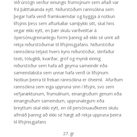
Við úrsögn verður einungis frumsýnum sem aflað var
frá þátttakanda eytt. Niðurstöðum rannsókna sem
þegar hafa verið framkvæmdar og byggja á notkun
lífsýnis þess sem afturkallar samþykki sitt, skal hins
vegar ekki eytt, en þær skulu varðveittar á
ópersónugreinanlegu formi þannig að ekki sé unnt að
rekja niðurstöðurnar til lífsýnisgjafans. Niðurstöður
rannsókna teljast hvers kyns niðurstöður, skrifaður
texti, tölugildi, kvarðar, gröf og myndi einnig
niðurstöður sem hafa að geyma sameindir eða
sameindabúta sem unnar hafa verið úr lífsýnum.
Notkun þeirra til frekari rannsókna er óheimil. Afurðum
rannsókna sem eiga uppruna sinn í lífsýni, svo sem
vefjaræktunum, frumulínum, einangruðum genum eða
einangruðum sameindum, upprunalegum eða
breyttum skal ekki eytt, en öll persónuauðkenni skulu
afmáð þannig að ekki sé hægt að rekja uppruna þeirra
til lífsýnisgjafans
gr