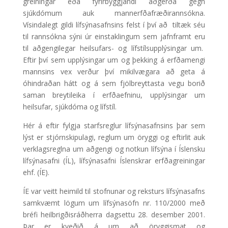
greiningar eða fyrirbyggjandi aðgerða gegn
sjúkdómum auk mannerfðafræðirannsókna.
Vísindalegt gildi lífsýnasafnsins felst í því að tiltæk séu
til rannsókna sýni úr einstaklingum sem jafnframt eru
til aðgengilegar heilsufars- og lífstílsupplýsingar um.
Eftir því sem upplýsingar um og þekking á erfðamengi
mannsins vex verður því mikilvægara að geta á
óhindraðan hátt og á sem fjölbreyttasta vegu borið
saman breytileika í erfðaefninu, upplýsingar um
heilsufar, sjúkdóma og lífstíl.
Hér á eftir fylgja starfsreglur lífsýnasafnsins þar sem
lýst er stjórnskipulagi, reglum um öryggi og eftirlit auk
verklagsreglna um aðgengi og notkun lífsýna í Íslensku
lífsýnasafni (ÍL), lífsýnasafni Íslenskrar erfðagreiningar
ehf. (ÍE).
ÍE var veitt heimild til stofnunar og reksturs lífsýnasafns
samkvæmt lögum um lífsýnasöfn nr. 110/2000 með
bréfi heilbrigðisráðherra dagsettu 28. desember 2001.
Þar er kveðið á um að öryggismat og