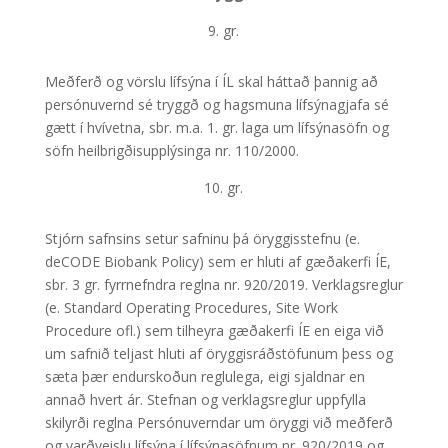
9. gr.
Meðferð og vörslu lífsýna í ÍL skal háttað þannig að
persónuvernd sé tryggð og hagsmuna lífsýnagjafa sé
gætt í hvívetna, sbr. m.a. 1. gr. laga um lífsýnasöfn og
söfn heilbrigðisupplýsinga nr. 110/2000.
10. gr.
Stjórn safnsins setur safninu þá öryggisstefnu (e.
deCODE Biobank Policy) sem er hluti af gæðakerfi ÍE,
sbr. 3 gr. fyrrnefndra reglna nr. 920/2019. Verklagsreglur
(e. Standard Operating Procedures, Site Work
Procedure ofl.) sem tilheyra gæðakerfi ÍE en eiga við
um safnið teljast hluti af öryggisráðstöfunum þess og
sæta þær endurskoðun reglulega, eigi sjaldnar en
annað hvert ár. Stefnan og verklagsreglur uppfylla
skilyrði reglna Persónuverndar um öryggi við meðferð
og varðveislu lífsýna í lífsýnasöfnum nr. 920/2019 og