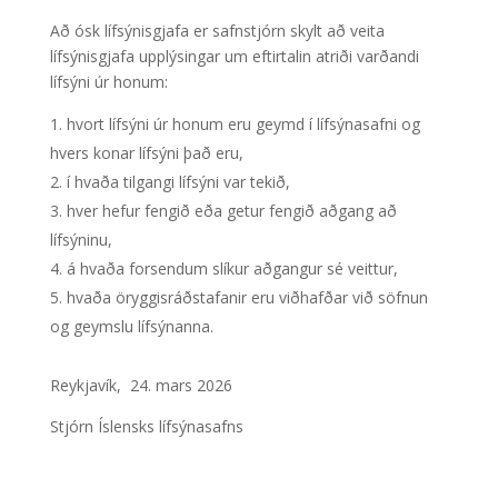
Að ósk lífsýnisgjafa er safnstjórn skylt að veita
lífsýnisgjafa upplýsingar um eftirtalin atriði varðandi
lífsýni úr honum:
hvort lífsýni úr honum eru geymd í lífsýnasafni og
hvers konar lífsýni það eru,
í hvaða tilgangi lífsýni var tekið,
hver hefur fengið eða getur fengið aðgang að
lífsýninu,
á hvaða forsendum slíkur aðgangur sé veittur,
hvaða öryggisráðstafanir eru viðhafðar við söfnun
og geymslu lífsýnanna.
Reykjavík, 24. mars 2026
Stjórn Íslensks lífsýnasafns