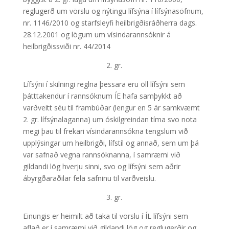
reglugerð um vörslu og nýtingu lífsýna í lífsýnasöfnum,
nr. 1146/2010 og starfsleyfi heilbrigðisráðherra dags.
28.12.2001 og lögum um vísindarannsóknir á
heilbrigðissviði nr. 44/2014
2. gr.
Lífsýni í skilningi reglna þessara eru öll lífsýni sem
þátttakendur í rannsóknum ÍE hafa samþykkt að
varðveitt séu til frambúðar (lengur en 5 ár samkvæmt
2. gr. lífsýnalaganna) um óskilgreindan tíma svo nota
megi þau til frekari vísindarannsókna tengslum við
upplýsingar um heilbrigði, lífstíl og annað, sem um þá
var safnað vegna rannsóknanna, í samræmi við
gildandi lög hverju sinni, svo og lífsýni sem aðrir
ábyrgðaraðilar fela safninu til varðveislu.
3. gr.
Einungis er heimilt að taka til vörslu í ÍL lífsýni sem
aflað er í samræmi við gildandi lög og reglugerðir og