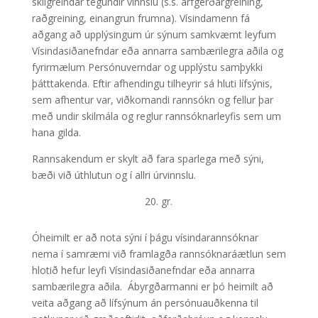
skilgreindar tegundir vinnslu (s.s. arfgerðargreining,
raðgreining, einangrun frumna). Vísindamenn fá
aðgang að upplýsingum úr sýnum samkvæmt leyfum
Vísindasiðanefndar eða annarra sambærilegra aðila og
fyrirmælum Persónuverndar og upplýstu samþykki
þátttakenda. Eftir afhendingu tilheyrir sá hluti lífsýnis,
sem afhentur var, viðkomandi rannsókn og fellur þar
með undir skilmála og reglur rannsóknarleyfis sem um
hana gilda.
Rannsakendum er skylt að fara sparlega með sýni,
bæði við úthlutun og í allri úrvinnslu.
20. gr.
Óheimilt er að nota sýni í þágu vísindarannsóknar
nema í samræmi við framlagða rannsóknaráætlun sem
hlotið hefur leyfi Vísindasiðanefndar eða annarra
sambærilegra aðila. Ábyrgðarmanni er þó heimilt að
veita aðgang að lífsýnum án persónuauðkenna til